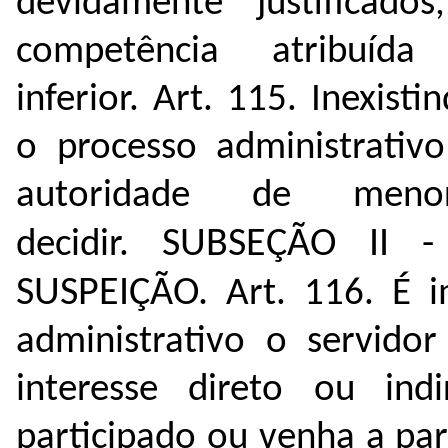
devidamente justificad
competência atribuíd
inferior.
Art. 115. Inexisti
o processo administrativo
autoridade de meno
SUBSEÇÃO II 
decidir.
SUSPEIÇÃO.
Art. 116.
É i
administrativo o servido
interess
e direto ou ind
participado ou venha a pa