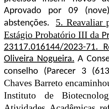
Aprovado por 09 (nove
5. Reavaliar 
abstenções.
Estágio Probatório III da
Pr
23117.016144/2023-71
.
R
Oliveira Nogueira.
A Consel
conselho (Parecer 3 (
61
Chaves Barreto encaminhou
Instituto de Biotecnol
Atividades Acadêmicas
re