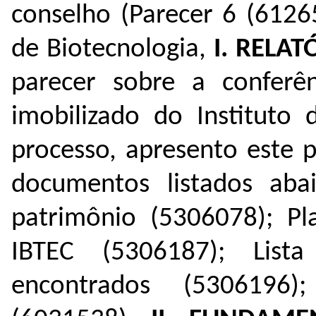
conselho (Parecer 6 (
6126
de Biotecnologia,
I. RELAT
parecer sobre a conferê
imobilizado do Instituto 
processo, apresento este 
documentos listados aba
patrimônio (
5306078
);
Pl
IBTEC (
5306187
);
List
encontrados (
5306196
)