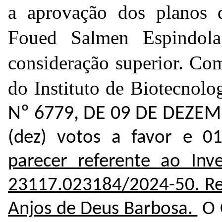
a aprovação dos planos d
Foued Salmen Espindol
consideração superior.
Com
do Instituto de Biotecnolo
Nº 6779, DE 09 DE DEZE
(dez) votos a favor e 0
parecer referente ao Inve
23117.023184/2024-50
. R
Anjos de Deus Barbosa.
O 