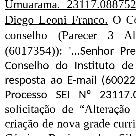
Umuarama.
23117.088752
Diego Leoni Franco.
O Con
conselho (Parecer 3 A
(
6017354
)): '...
Senhor Pr
Conselho do Instituto de
resposta ao E-mail (
60022
Processo SEI Nº
23117.
solicitação de “Alteraç
criação de nova grade curric